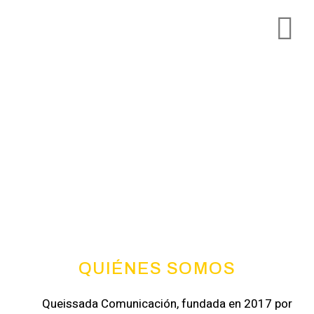
Agencia digital y de relaciones
públicas con sede en España, en un
mundo lleno de voces, resaltamos
la suya
QUIÉNES SOMOS
Queissada Comunicación, fundada en 2017 por