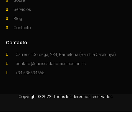
Sobre
Servicios
Blog
Contacto
Contacto
Carrer d' Corsega, 284, Barcelona (Rambla Catalunya)
contato@queissadacomunicacion.es
+34 635634655
Copyright © 2022. Todos los derechos reservados.