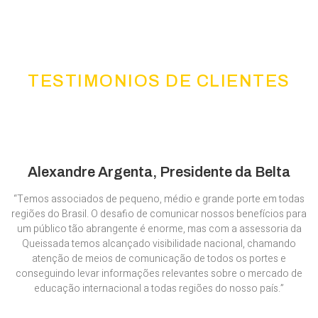
1
2
3
4
5
TESTIMONIOS DE CLIENTES
Alexandre Argenta, Presidente da Belta
“Temos associados de pequeno, médio e grande porte em todas
regiões do Brasil. O desafio de comunicar nossos benefícios para
um público tão abrangente é enorme, mas com a assessoria da
Queissada temos alcançado visibilidade nacional, chamando
atenção de meios de comunicação de todos os portes e
conseguindo levar informações relevantes sobre o mercado de
educação internacional a todas regiões do nosso país.”