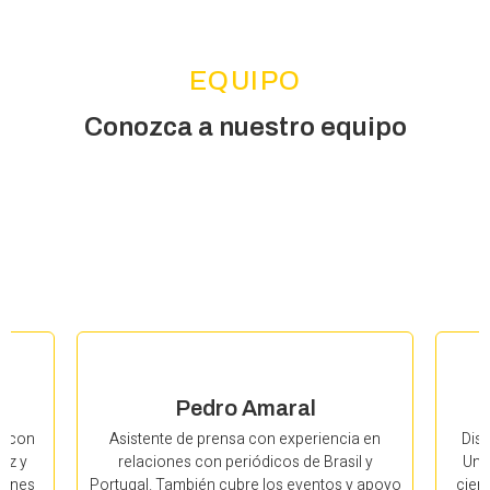
EQUIPO
Conozca a nuestro equipo
Pedro Amaral
Asistente de prensa con experiencia en
Dise
o con
relaciones con periódicos de Brasil y
Uni
dez y
Portugal. También cubre los eventos y apoyo
cien
iones