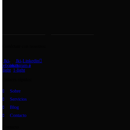
Conéctate con nosotros:
Jki-
Jki-
Linkedin
acebook-
instagram-
light
1-light
Enlaces rápidos:
Sobre
Servicios
Blog
Contacto
Contacto