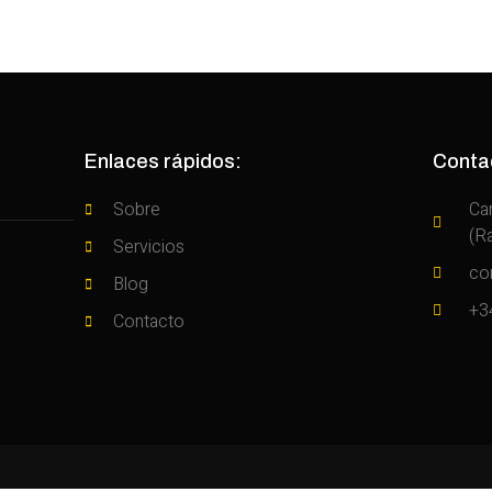
Enlaces rápidos:
Conta
Sobre
Ca
(R
Servicios
co
Blog
+3
Contacto