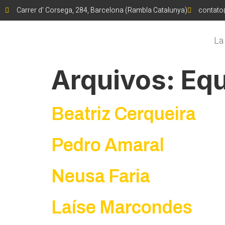
Carrer d' Corsega, 284, Barcelona (Rambla Catalunya)
contato
La
Arquivos:
Equ
Beatriz Cerqueira
Pedro Amaral
Neusa Faria
Laíse Marcondes