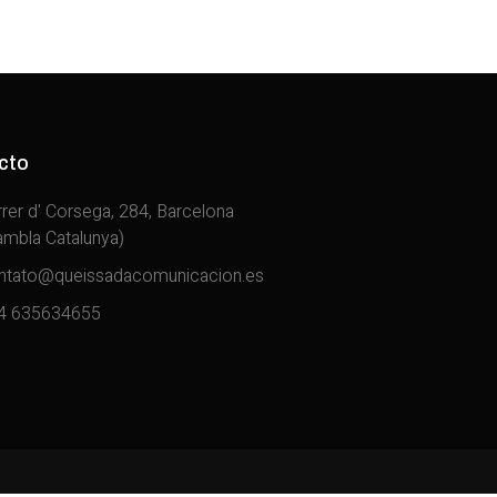
cto
rrer d' Corsega, 284, Barcelona
ambla Catalunya)
ntato@queissadacomunicacion.es
4 635634655